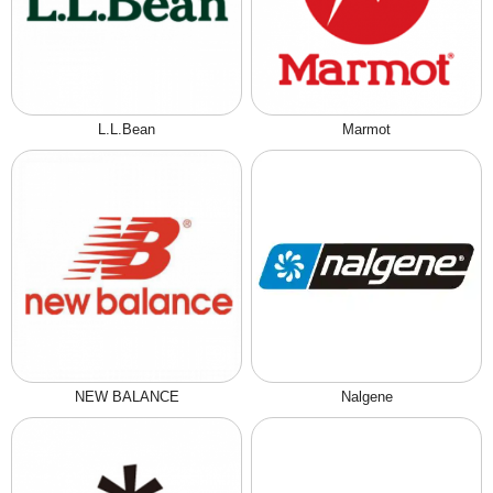
L.L.Bean
Marmot
NEW BALANCE
Nalgene