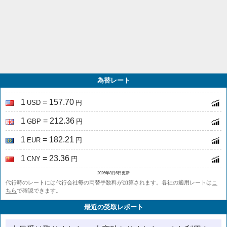
為替レート
1
= 157.70
USD
円
1
= 212.36
GBP
円
1
= 182.21
EUR
円
1
= 23.36
CNY
円
2026年8月6日更新
代行時のレートには代行会社毎の両替手数料が加算されます。各社の適用レートは
こ
ちら
で確認できます。
最近の受取レポート