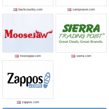
backcountry.com
campsaver.com
moosejaw.com
sierra.com
zappos.com