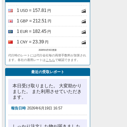
1
= 157.81
USD
円
1
= 212.51
GBP
円
1
= 182.45
EUR
円
1
= 23.39
CNY
円
2026年8月9日更新
代行時のレートには代行会社毎の両替手数料が加算され
ます。各社の適用レートは
こちら
で確認できます。
最近の受取レポート
本日受け取りました。 大変助かり
ました。 また利用させていただき
ます。
報告日時
2026年6月19日 16:57
しっかり注文した物が届きました