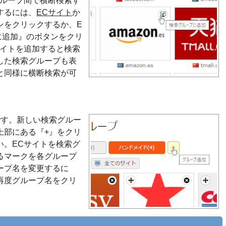
グループ間で横断検索す
するには、
ECサイト
か
ンをクリックするか、E
に追加』のボタンをクリ
サイトを追加すると検索
した検索グループも表
と同様に横断検索が可
です。新しい検索グルー
上部にある『+』をクリ
い。ECサイトを検索グ
るマークを各グループ
ープ名を変更するに
再度グループ名をクリ