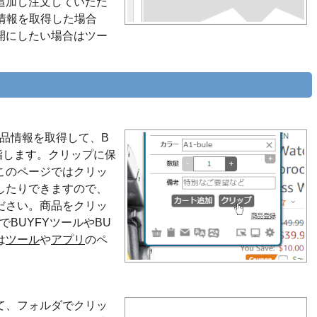
追加し注文していただ
情報を取得した場合
開にしたい場合はツー
品情報を取得して、B
指します。クリップに保
このページではクリッ
したりできますので、
ださい。商品をクリッ
BUYFYツールやBU
は
ツール
や
アプリ
のペ
て、フォルダでクリッ