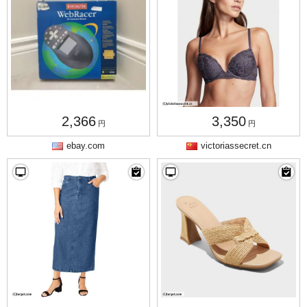
2,366
3,350
円
円
ebay.com
victoriassecret.cn