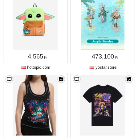
4,565
473,100
円
円
hottopic.com
yostar.store