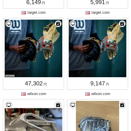
6,149
5,991
円
円
target.com
target.com
47,302
9,147
円
円
wilson.com
wilson.com