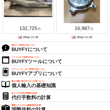
132,725
16,987
円
円
ebay.co.uk
ebay.co.uk
初めてご利用の方はこちら
BUYFYについて
パソコンをご利用の方はこちら
BUYFYツールについて
スマートフォンをご利用の方はこちら
BUYFYアプリについて
輸入の際に気を付けるべき様々なこと
個人輸入の基礎知識
各エリアの代行手数料を計算
代行手数料の計算
重量とサイズから概算送料を計算
国際送料の計算