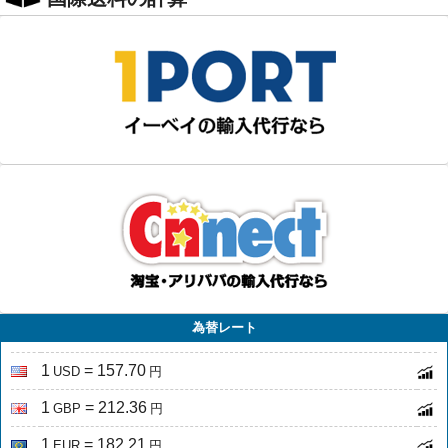
為替レート
1
= 157.70
USD
円
1
= 212.36
GBP
円
1
= 182.21
EUR
円