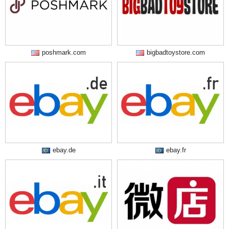
poshmark.com
bigbadtoystore.com
ebay.de
ebay.fr