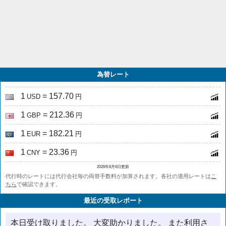
為替レート
1
= 157.70
USD
円
1
= 212.36
GBP
円
1
= 182.21
EUR
円
1
= 23.36
CNY
円
2026年8月6日更新
代行時のレートには代行会社毎の両替手数料が加算されます。各社の適用レートは
こ
ちら
で確認できます。
最近の受取レポート
本日受け取りました。 大変助かりました。 また利用さ