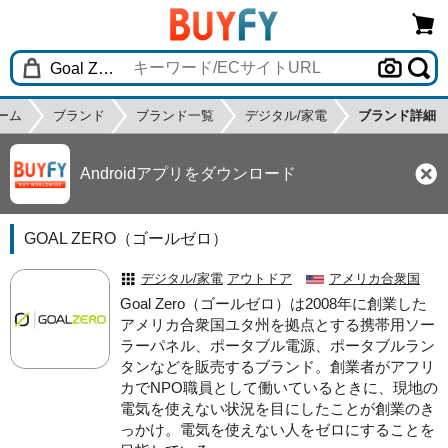
ーム
ブランド
ブランド一覧
デジタル/家電
ブランド詳細
Androidアプリをダウンロード
GOAL ZERO（ゴールゼロ）
デジタル/家電
アウトドア
アメリカ合衆国
Goal Zero（ゴールゼロ）は2008年に創業した
アメリカ合衆国ユタ州を拠点とする携帯用ソー
ラーパネル、ポータブル電源、ポータブルラン
タンなどを販売するブランド。創業者がアフリ
カでNPO職員として働いているときに、現地の
電気を使えない状況を目にしたことが創業のき
っかけ。電気を使えない人をゼロにすることを