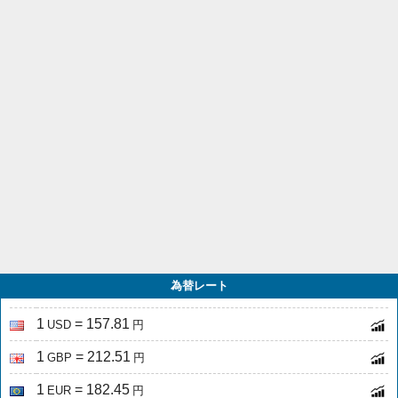
為替レート
1
= 157.81
USD
円
1
= 212.51
GBP
円
1
= 182.45
EUR
円