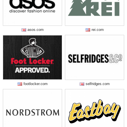
asos.com
rei.com
footlocker.com
selfridges.com