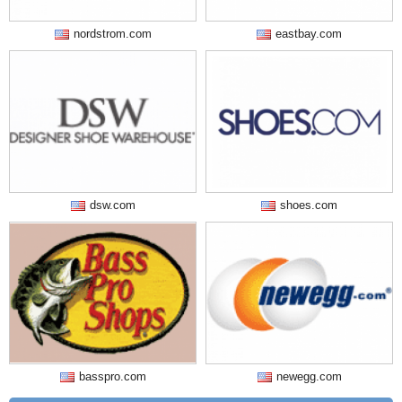
nordstrom.com
eastbay.com
dsw.com
shoes.com
basspro.com
newegg.com