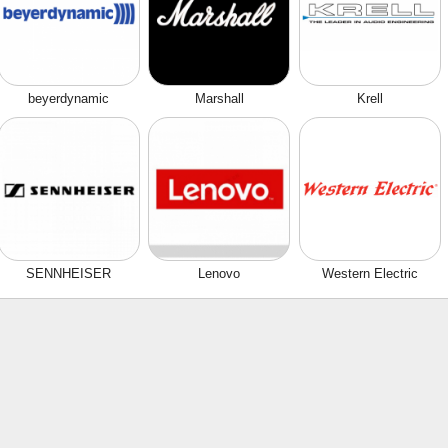
beyerdynamic
Marshall
Krell
SENNHEISER
Lenovo
Western Electric