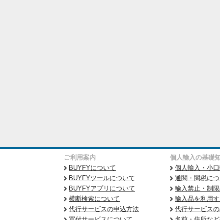
ご利用案内
個人輸入の基礎
BUYFYについて
個人輸入・小口
BUYFYツールについて
通関・関税につ
BUYFYアプリについて
輸入禁止・制限
横断検索について
輸入品を利用す
代行サービスの申込方法
代行サービスの
買付サービスについて
名前・住所など