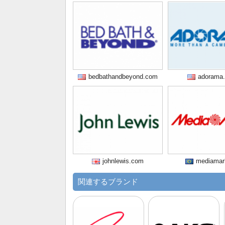
bedbathandbeyond.com
adorama
johnlewis.com
mediamar
関連するブランド