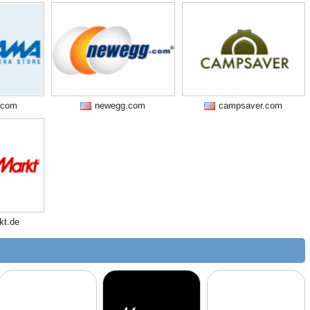
.com
newegg.com
campsaver.com
kt.de