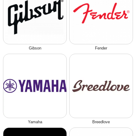
Gibson
Fender
Yamaha
Breedlove