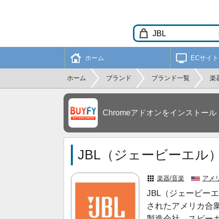
ホーム
ECサイト
ホーム
ブランド
ブランド一覧
楽
Chromeアドオンをインストール
JBL（ジェービーエル
楽器/音楽
アメ
JBL（ジェービー
されたアメリカ合
製造会社。スピー