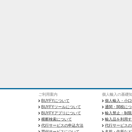
ご利用案内
個人輸入の基礎
BUYFYについて
個人輸入・小口
BUYFYツールについて
通関・関税につ
BUYFYアプリについて
輸入禁止・制限
横断検索について
輸入品を利用す
代行サービスの申込方法
代行サービスの
買付サービスについて
名前・住所など