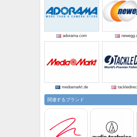
adorama.com
newegg.
mediamarkt.de
tackledire
関連するブランド