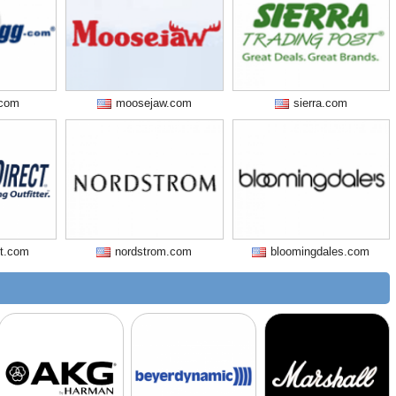
com
moosejaw.com
sierra.com
ct.com
nordstrom.com
bloomingdales.com