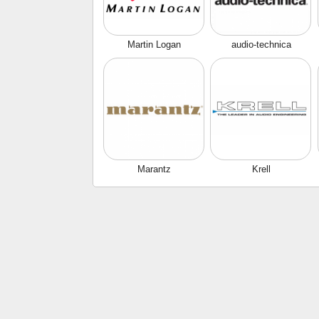
Martin Logan
audio-technica
Marantz
Krell