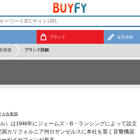
ブランド
会員登録
器/音楽
ブランド詳細
）
リカ合衆国
エル）は1946年にジェームズ・B・ランシングによって設立
衆国カリフォルニア州ロサンゼルスに本社を置く音響機器
カーやイヤフォンが有名。