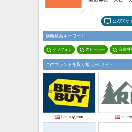
公式ECサ
横断検索キーワード
イヤフォン
スピーカー
音響機
このブランドを取り扱うECサイト
bestbuy.com
rei.c