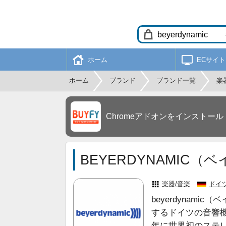
ホーム
ECサイト
ホーム
ブランド
ブランド一覧
楽
Chromeアドオンをインストール
BEYERDYNAMIC
楽器/音楽
ドイ
beyerdynam
するドイツの音響機
年に世界初のステ