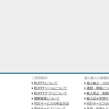
ご利用案内
個人輸入の基礎
BUYFYについて
個人輸入・小口
BUYFYツールについて
通関・関税につ
BUYFYアプリについて
輸入禁止・制限
横断検索について
輸入品を利用す
代行サービスの申込方法
代行サービスの
買付サービスについて
名前・住所など