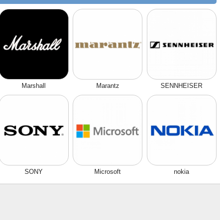
Marshall
Marantz
SENNHEISER
SONY
Microsoft
nokia