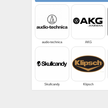
audio-technica
AKG
Skullcandy
Klipsch