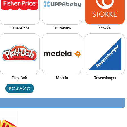
Fisher-Price
UPPAbaby
Stokke
Play-Doh
Medela
Ravensburger
更に読み込む