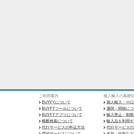
ご利用案内
個人輸入の基礎
BUYFYについて
個人輸入・小口
BUYFYツールについて
通関・関税につ
BUYFYアプリについて
輸入禁止・制限
横断検索について
輸入品を利用す
代行サービスの申込方法
代行サービスの
買付サービスについて
名前・住所など