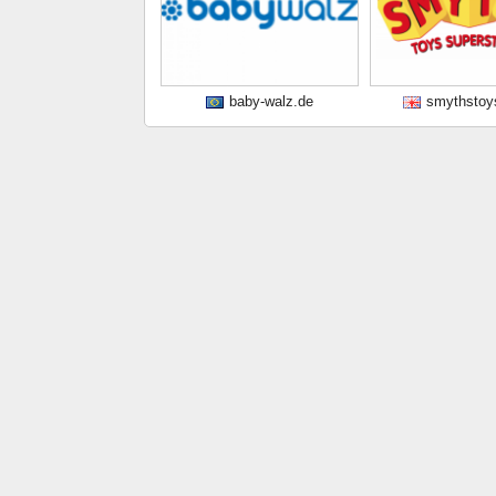
baby-walz.de
smythstoy