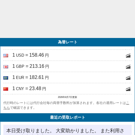
為替レート
1
= 158.46
USD
円
1
= 213.16
GBP
円
1
= 182.61
EUR
円
1
= 23.48
CNY
円
2026年8月7日更新
代行時のレートには代行会社毎の両替手数料が加算されます。各社の適用レートは
こ
ちら
で確認できます。
最近の受取レポート
本日受け取りました。 大変助かりました。 また利用さ