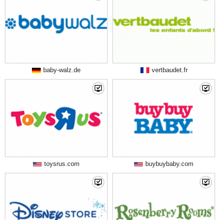
baby-walz.de
vertbaudet.fr
toysrus.com
buybuybaby.com