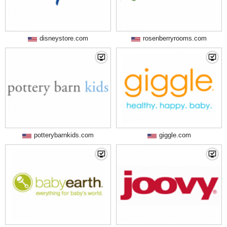
disneystore.com
rosenberryrooms.com
potterybarnkids.com
giggle.com