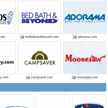
com
bedbathandbeyond.com
adorama.com
ry.com
campsaver.com
moosejaw.com