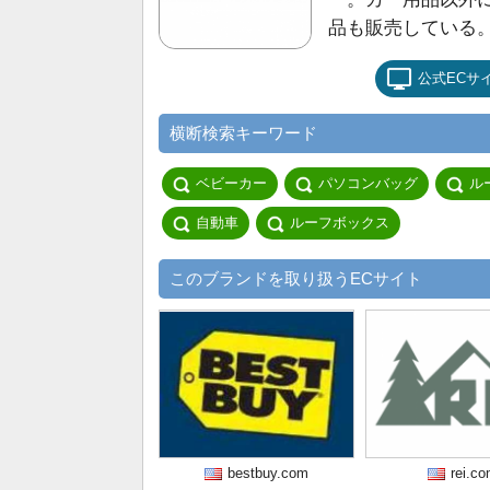
品も販売している
公式ECサ
横断検索キーワード
ベビーカー
パソコンバッグ
ル
自動車
ルーフボックス
このブランドを取り扱うECサイト
bestbuy.com
rei.c