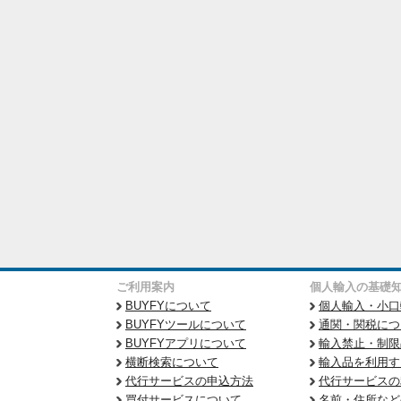
ご利用案内
個人輸入の基礎
BUYFYについて
個人輸入・小口
BUYFYツールについて
通関・関税につ
BUYFYアプリについて
輸入禁止・制限
横断検索について
輸入品を利用す
代行サービスの申込方法
代行サービスの
買付サービスについて
名前・住所など