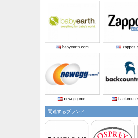
babyearth.com
zappos.
newegg.com
backcount
関連するブランド