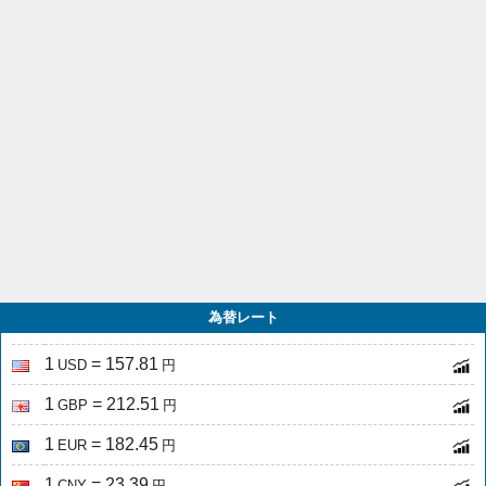
為替レート
1
= 157.81
USD
円
1
= 212.51
GBP
円
1
= 182.45
EUR
円
1
= 23.39
CNY
円