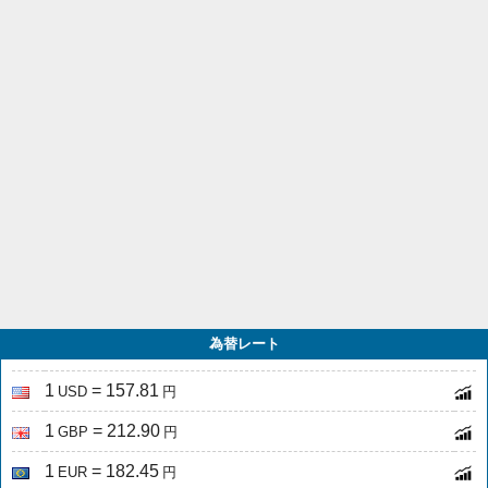
為替レート
1
= 157.81
USD
円
1
= 212.90
GBP
円
1
= 182.45
EUR
円