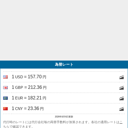
為替レート
1
= 157.70
USD
円
1
= 212.36
GBP
円
1
= 182.21
EUR
円
1
= 23.36
CNY
円
2026年8月6日更新
代行時のレートには代行会社毎の両替手数料が加算されます。各社の適用レートは
こ
ちら
で確認できます。