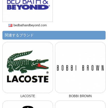
bedbathandbeyond.com
関連するブランド
LACOSTE
BOBBI BROWN