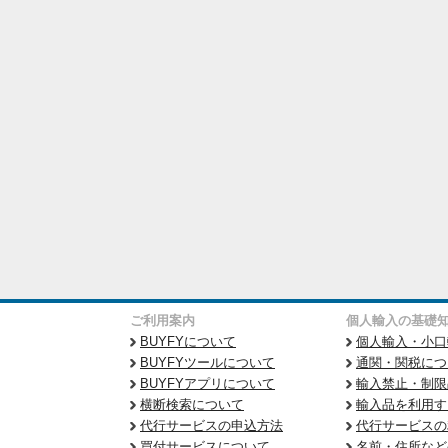
ご利用案内
個人輸入の基礎
BUYFYについて
個人輸入・小口
BUYFYツールについて
通関・関税につ
BUYFYアプリについて
輸入禁止・制限
横断検索について
輸入品を利用す
代行サービスの申込方法
代行サービスの
買付サービスについて
名前・住所など