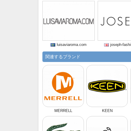
luisaviaroma.com
joseph-fash
関連するブランド
MERRELL
KEEN