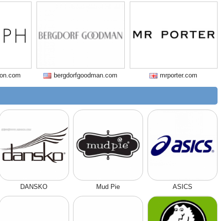
ion.com
bergdorfgoodman.com
mrporter.com
DANSKO
Mud Pie
ASICS