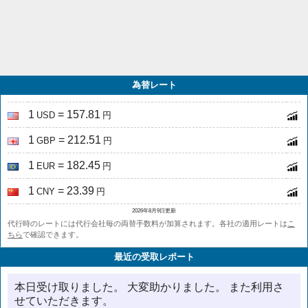
為替レート
1
= 157.81
USD
円
1
= 212.51
GBP
円
1
= 182.45
EUR
円
1
= 23.39
CNY
円
2026年8月9日更新
代行時のレートには代行会社毎の両替手数料が加算されます。各社の適用レートは
こ
ちら
で確認できます。
最近の受取レポート
本日受け取りました。 大変助かりました。 また利用さ
せていただきます。