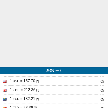
為替レート
1
= 157.70
USD
円
1
= 212.36
GBP
円
1
= 182.21
EUR
円
1
= 23.36
CNY
円