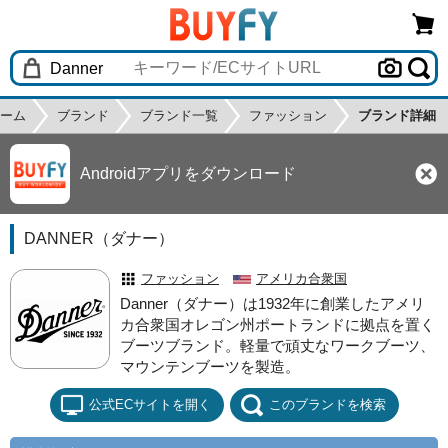
ーム
ブランド
ブランド一覧
ファッション
ブランド詳細
Androidアプリをダウンロード
DANNER（ダナー）
ファッション
アメリカ合衆国
Danner（ダナー）は1932年に創業したアメリ
カ合衆国オレゴン州ポートランドに拠点を置く
ブーツブランド。軽量で頑丈なワークブーツ、
マウンテンブーツを製造。
公式ECサイトを開く
このブランドを検索