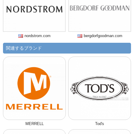
nordstrom.com
bergdorfgoodman.com
関連するブランド
MERRELL
Tod's