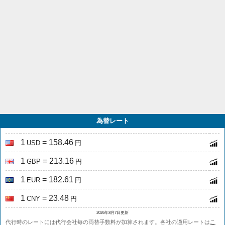
為替レート
1
= 158.46
USD
円
1
= 213.16
GBP
円
1
= 182.61
EUR
円
1
= 23.48
CNY
円
2026年8月7日更新
代行時のレートには代行会社毎の両替手数料が加算されます。各社の適用レートは
こ