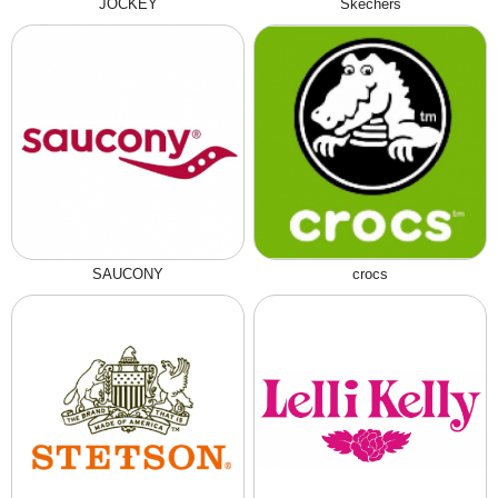
JOCKEY
Skechers
SAUCONY
crocs