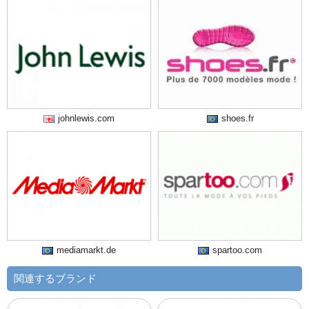
johnlewis.com
shoes.fr
mediamarkt.de
spartoo.com
関連するブランド