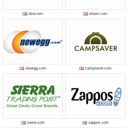
dsw.com
shoes.com
newegg.com
campsaver.com
sierra.com
zappos.com