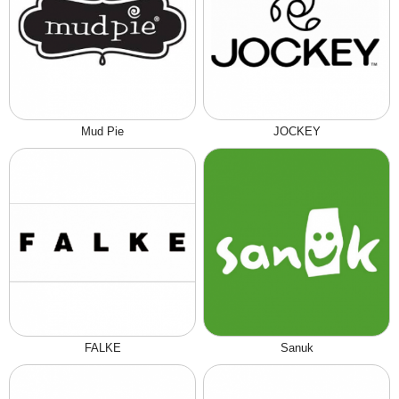
Mud Pie
JOCKEY
FALKE
Sanuk