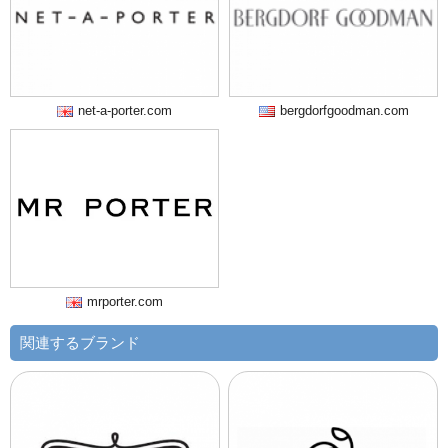
net-a-porter.com
bergdorfgoodman.com
mrporter.com
関連するブランド