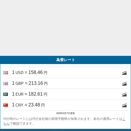
為替レート
1
= 158.46
USD
円
1
= 213.16
GBP
円
1
= 182.61
EUR
円
1
= 23.48
CNY
円
2026年8月7日更新
代行時のレートには代行会社毎の両替手数料が加算されます。各社の適用レートは
こ
ちら
で確認できます。