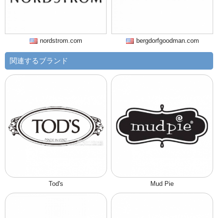
nordstrom.com
bergdorfgoodman.com
関連するブランド
Tod's
Mud Pie