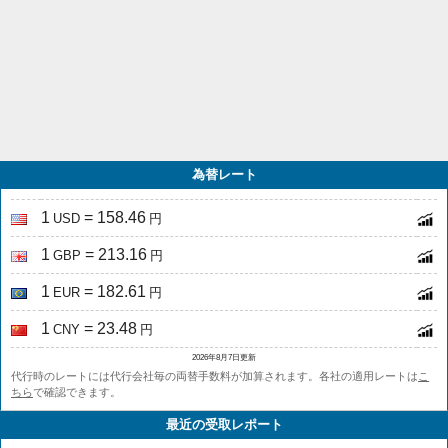
為替レート
1
= 158.46
USD
円
1
= 213.16
GBP
円
1
= 182.61
EUR
円
1
= 23.48
CNY
円
2026年8月7日更新
代行時のレートには代行会社毎の両替手数料が加算されます。各社の適用レートは
こ
ちら
で確認できます。
最近の受取レポート