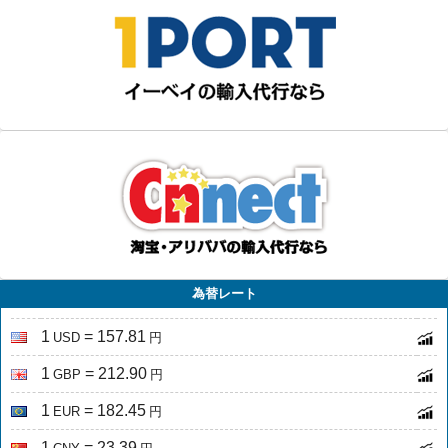
為替レート
1
= 157.81
USD
円
1
= 212.90
GBP
円
1
= 182.45
EUR
円
1
= 23.39