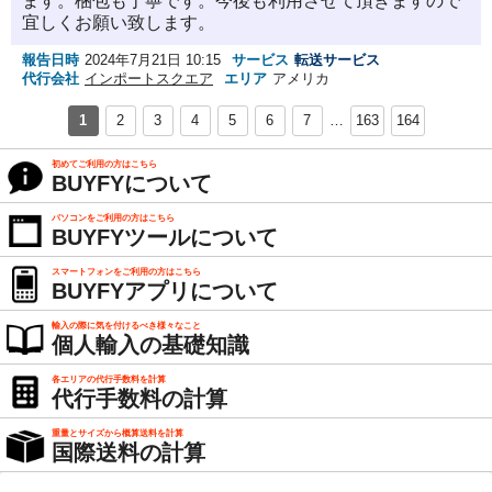
ます。梱包も丁寧です。今後も利用させて頂きますので
宜しくお願い致します。
報告日時
2024年7月21日 10:15
サービス
転送サービス
代行会社
インポートスクエア
エリア
アメリカ
1
2
3
4
5
6
7
…
163
164
初めてご利用の方はこちら
BUYFYについて
パソコンをご利用の方はこちら
BUYFYツールについて
スマートフォンをご利用の方はこちら
BUYFYアプリについて
輸入の際に気を付けるべき様々なこと
個人輸入の基礎知識
各エリアの代行手数料を計算
代行手数料の計算
重量とサイズから概算送料を計算
国際送料の計算