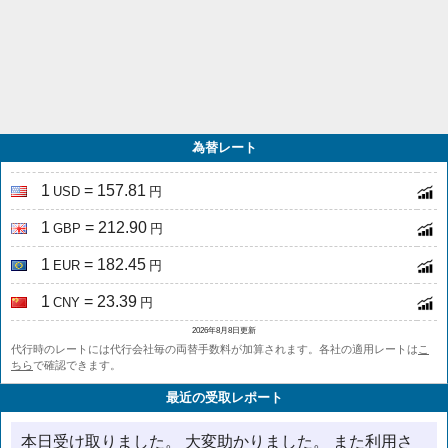
為替レート
1
= 157.81
USD
円
1
= 212.90
GBP
円
1
= 182.45
EUR
円
1
= 23.39
CNY
円
2026年8月8日更新
代行時のレートには代行会社毎の両替手数料が加算されます。各社の適用レートは
こ
ちら
で確認できます。
最近の受取レポート
本日受け取りました。 大変助かりました。 また利用さ