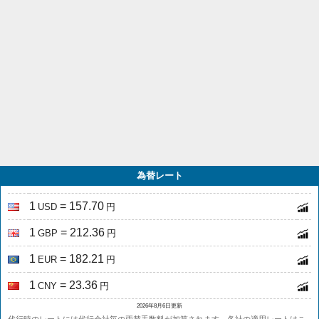
為替レート
1
= 157.70
USD
円
1
= 212.36
GBP
円
1
= 182.21
EUR
円
1
= 23.36
CNY
円
2026年8月6日更新
代行時のレートには代行会社毎の両替手数料が加算されます。各社の適用レートは
こ