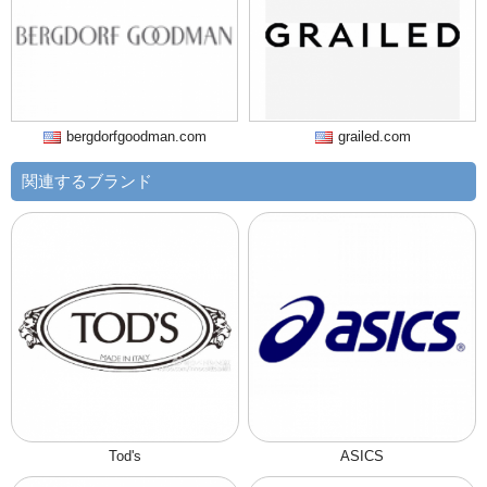
bergdorfgoodman.com
grailed.com
関連するブランド
Tod's
ASICS