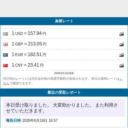
為替レート
1
= 157.94
USD
円
1
= 213.05
GBP
円
1
= 182.51
EUR
円
1
= 23.41
CNY
円
2026年8月10日更新
代行時のレートには代行会社毎の両替手数料が加算されます。各社の適用レートは
こ
ちら
で確認できます。
最近の受取レポート
本日受け取りました。 大変助かりました。 また利用さ
せていただきます。
報告日時
2026年6月19日 16:57