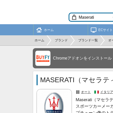
ホーム
ECサイト
ホーム
ブランド
ブランド一覧
オ
Chromeアドオンをインストール
MASERATI（マセラテ
オート
イタリ
Maserati（マ
スポーツカーメー
プチューン像のト