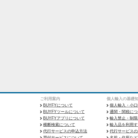
ご利用案内
個人輸入の基礎
BUYFYについて
個人輸入・小口
BUYFYツールについて
通関・関税につ
BUYFYアプリについて
輸入禁止・制限
横断検索について
輸入品を利用す
代行サービスの申込方法
代行サービスの
買付サービスについて
名前・住所など