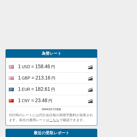
為替レート
1
= 158.46
USD
円
1
= 213.16
GBP
円
1
= 182.61
EUR
円
1
= 23.48
CNY
円
2026年8月7日更新
代行時のレートには代行会社毎の両替手数料が加算され
ます。各社の適用レートは
こちら
で確認できます。
最近の受取レポート