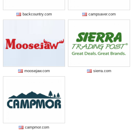
backcountry.com
campsaver.com
moosejaw.com
sierra.com
campmor.com