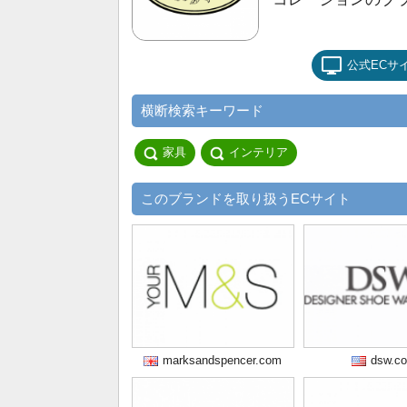
公式ECサ
横断検索キーワード
家具
インテリア
このブランドを取り扱うECサイト
marksandspencer.com
dsw.c