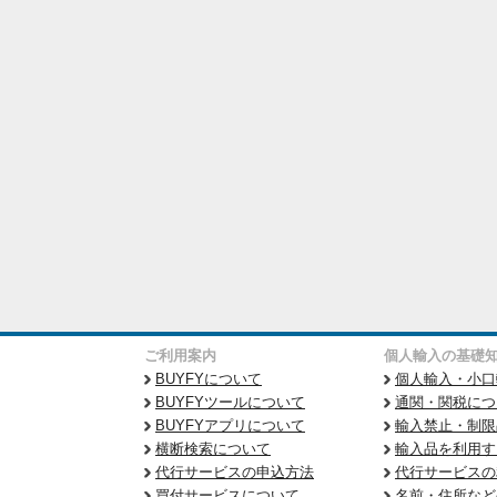
ご利用案内
個人輸入の基礎
BUYFYについて
個人輸入・小口
BUYFYツールについて
通関・関税につ
BUYFYアプリについて
輸入禁止・制限
横断検索について
輸入品を利用す
代行サービスの申込方法
代行サービスの
買付サービスについて
名前・住所など