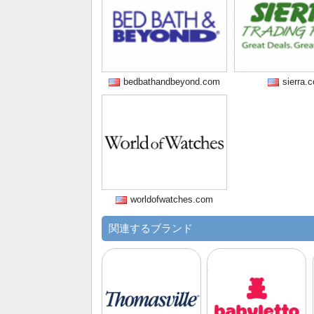
bedbathandbeyond.com
sierra.
worldofwatches.com
関連するブランド