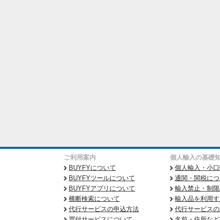
ご利用案内
個人輸入の基礎
BUYFYについて
個人輸入・小口
BUYFYツールについて
通関・関税につ
BUYFYアプリについて
輸入禁止・制限
横断検索について
輸入品を利用す
代行サービスの申込方法
代行サービスの
買付サービスについて
名前・住所など