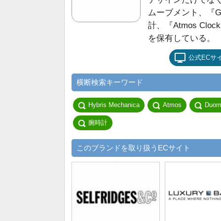
ムーブメント、『Gra
計、『Atmos C
を保有している。
公式ECサ
横断検索キーワード
Hybris Mechanica
Atmos
Duom
腕時計
このブランドを取り扱うECサイト