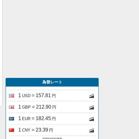
為替レート
1
= 157.81
USD
円
1
= 212.90
GBP
円
1
= 182.45
EUR
円
1
= 23.39
CNY
円
2026年8月8日更新