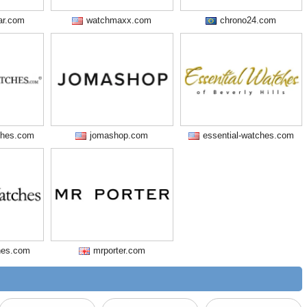
ar.com
watchmaxx.com
chrono24.com
ches.com
jomashop.com
essential-watches.com
hes.com
mrporter.com