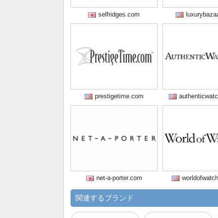
selfridges.com
luxurybaza
prestigetime.com
authenticwat
net-a-porter.com
worldofwatc
関連するブランド