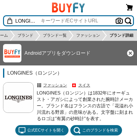
ーム
ブランド
ブランド一覧
ファッション
ブランド詳細
Androidアプリをダウンロード
LONGINES（ロンジン）
ファッション
スイス
LONGINES（ロンジン）は1832年にオーギュ
スト・アガシによって創業された腕時計メーカ
ー。ブランド名はフランスの古語で「花溢れ小
川流れる野原」の意味がある。文字盤に刻まれ
るロゴは"有翼の砂時計"を表す。
公式ECサイトを開く
このブランドを検索