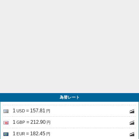
為替レート
1
= 157.81
USD
円
1
= 212.90
GBP
円
1
= 182.45
EUR
円