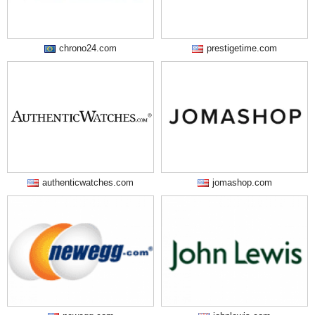
chrono24.com
prestigetime.com
authenticwatches.com
jomashop.com