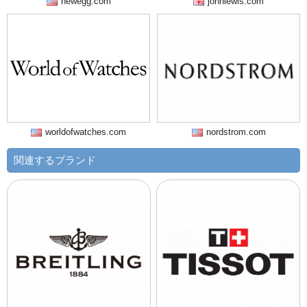
newegg.com
johnlewis.com
worldofwatches.com
nordstrom.com
関連するブランド