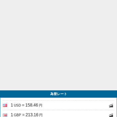
為替レート
1
= 158.46
USD
円
1
= 213.16
GBP
円