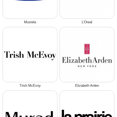
Mustela
L'Oreal
Trish McEvoy
Elizabeth Arden