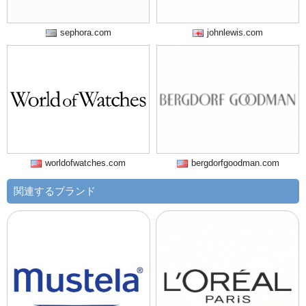
sephora.com
johnlewis.com
worldofwatches.com
bergdorfgoodman.com
関連するブランド