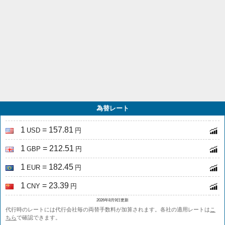
為替レート
1
= 157.81
USD
円
1
= 212.51
GBP
円
1
= 182.45
EUR
円
1
= 23.39
CNY
円
2026年8月9日更新
代行時のレートには代行会社毎の両替手数料が加算されます。各社の適用レートは
こ
ちら
で確認できます。