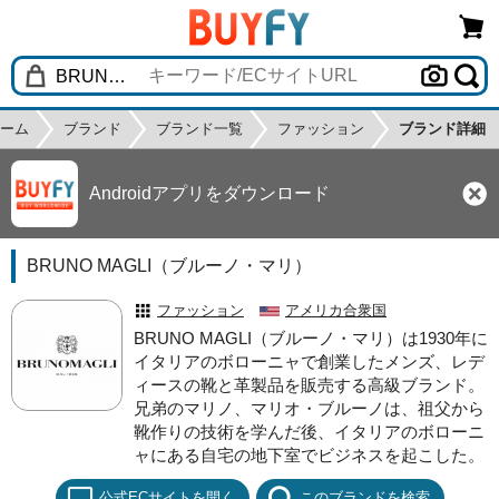
ーム
ブランド
ブランド一覧
ファッション
ブランド詳細
Androidアプリをダウンロード
BRUNO MAGLI（ブルーノ・マリ）
ファッション
アメリカ合衆国
BRUNO MAGLI（ブルーノ・マリ）は1930年に
イタリアのボローニャで創業したメンズ、レデ
ィースの靴と革製品を販売する高級ブランド。
兄弟のマリノ、マリオ・ブルーノは、祖父から
靴作りの技術を学んだ後、イタリアのボローニ
ャにある自宅の地下室でビジネスを起こした。
公式ECサイトを開く
このブランドを検索