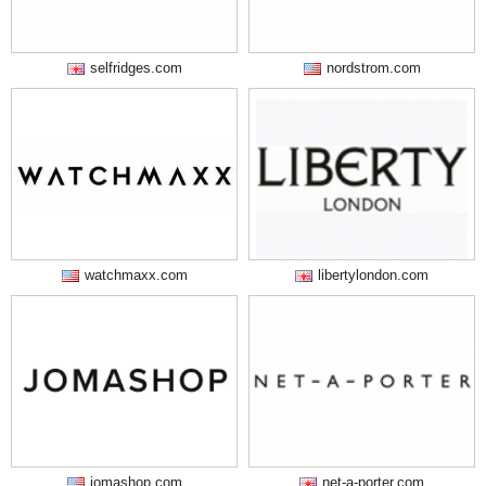
selfridges.com
nordstrom.com
watchmaxx.com
libertylondon.com
jomashop.com
net-a-porter.com