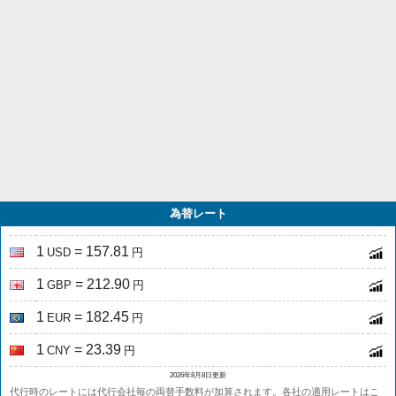
為替レート
1
= 157.81
USD
円
1
= 212.90
GBP
円
1
= 182.45
EUR
円
1
= 23.39
CNY
円
2026年8月8日更新
代行時のレートには代行会社毎の両替手数料が加算されます。各社の適用レートは
こ