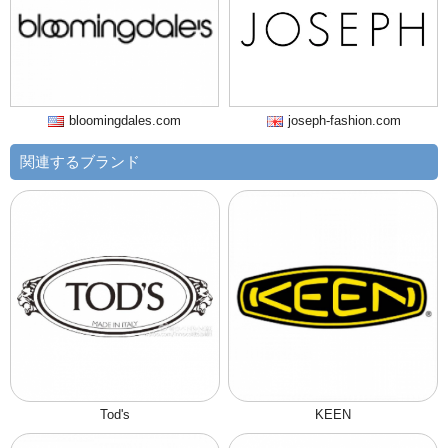
bloomingdales.com
joseph-fashion.com
関連するブランド
Tod's
KEEN