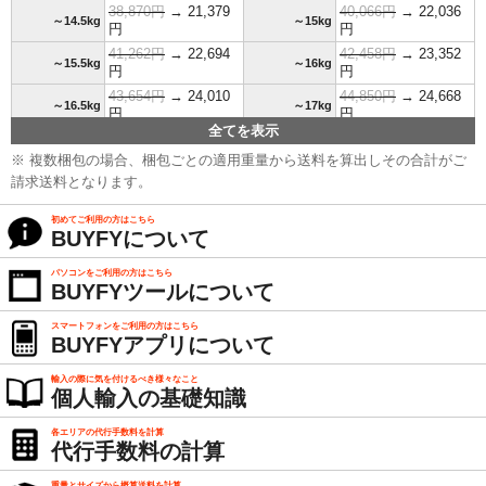
38,870円
→ 21,379
40,066円
→ 22,036
～14.5kg
～15kg
円
円
41,262円
→ 22,694
42,458円
→ 23,352
～15.5kg
～16kg
円
円
43,654円
→ 24,010
44,850円
→ 24,668
～16.5kg
～17kg
円
円
全てを表示
46,046円
→ 25,325
47,242円
→ 25,983
～17.5kg
～18kg
円
円
※ 複数梱包の場合、梱包ごとの適用重量から送料を算出しその合計がご
48,438円
→ 26,641
49,634円
→ 27,299
請求送料となります。
～18.5kg
～19kg
円
円
初めてご利用の方はこちら
50,830円
→ 27,957
52,026円
→ 28,614
～19.5kg
～20kg
BUYFYについて
円
円
53,222円
→ 29,272
54,418円
→ 29,930
パソコンをご利用の方はこちら
～20.5kg
～21kg
円
円
BUYFYツールについて
55,614円
→ 30,588
56,810円
→ 31,246
～21.5kg
～22kg
円
円
スマートフォンをご利用の方はこちら
BUYFYアプリについて
58,006円
→ 31,903
59,202円
→ 32,561
～22.5kg
～23kg
円
円
輸入の際に気を付けるべき様々なこと
60,398円
→ 33,219
61,594円
→ 33,877
個人輸入の基礎知識
～23.5kg
～24kg
円
円
62,790円
→ 34,535
63,986円
→ 35,192
各エリアの代行手数料を計算
～24.5kg
～25kg
代行手数料の計算
円
円
65,182円
→ 35,850
66,378円
→ 36,508
重量とサイズから概算送料を計算