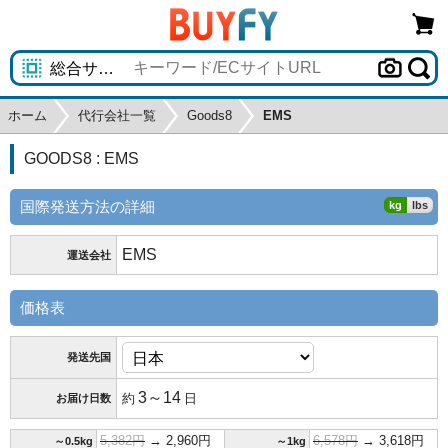
ホーム
代行会社一覧
Goods8
EMS
GOODS8 : EMS
国際発送方法の詳細
EMS
運送会社
価格表
発送先国
3～14
約
日
お届け日数
5,382円
→ 2,960円
6,578円
→ 3,618円
～0.5kg
～1kg