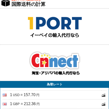
～25.5kg
～26kg
円
円
国際送料の計算
67,574円
→ 37,166
68,770円
→ 37,824
～26.5kg
～27kg
円
円
69,966円
→ 38,481
71,162円
→ 39,139
～27.5kg
～28kg
円
円
72,358円
→ 39,797
73,554円
→ 40,455
～28.5kg
～29kg
円
円
74,750円
→ 41,113
75,946円
→ 41,770
～29.5kg
～30kg
円
円
為替レート
1
= 157.70
USD
円
1
= 212.36
GBP
円