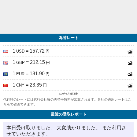
為替レート
1
= 157.72
USD
円
1
= 212.15
GBP
円
1
= 181.90
EUR
円
1
= 23.35
CNY
円
2026年8月5日更新
代行時のレートには代行会社毎の両替手数料が加算されます。各社の適用レートは
こ
ちら
で確認できます。
最近の受取レポート
本日受け取りました。 大変助かりました。 また利用さ
せていただきます。