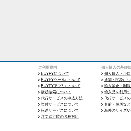
ご利用案内
個人輸入の基礎
BUYFYについて
個人輸入・小口
BUYFYツールについて
通関・関税につ
BUYFYアプリについて
輸入禁止・制限
横断検索について
輸入品を利用す
代行サービスの申込方法
代行サービスの
買付サービスについて
名前・住所など
転送サービスについて
海外のサイズや
注文進行時の各種対応