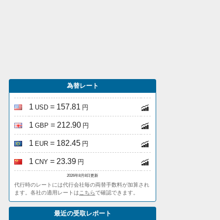
為替レート
1
= 157.81
USD
円
1
= 212.90
GBP
円
1
= 182.45
EUR
円
1
= 23.39
CNY
円
2026年8月8日更新
代行時のレートには代行会社毎の両替手数料が加算され
ます。各社の適用レートは
こちら
で確認できます。
最近の受取レポート