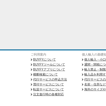
ご利用案内
個人輸入の基礎
BUYFYについて
個人輸入・小口
BUYFYツールについて
通関・関税につ
BUYFYアプリについて
輸入禁止・制限
横断検索について
輸入品を利用す
代行サービスの申込方法
代行サービスの
買付サービスについて
名前・住所など
転送サービスについて
海外のサイズや
注文進行時の各種対応