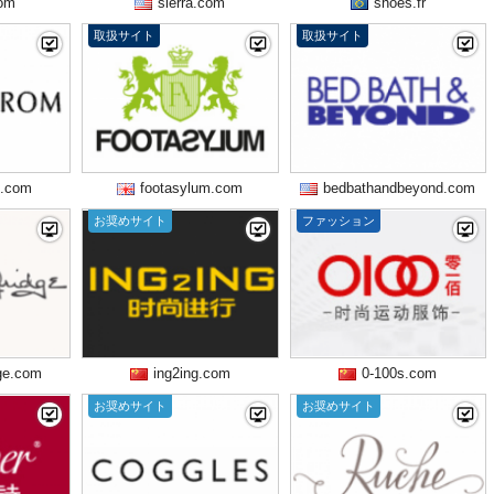
om
sierra.com
shoes.fr
取扱サイト
取扱サイト
m.com
footasylum.com
bedbathandbeyond.com
お奨めサイト
ファッション
dge.com
ing2ing.com
0-100s.com
お奨めサイト
お奨めサイト