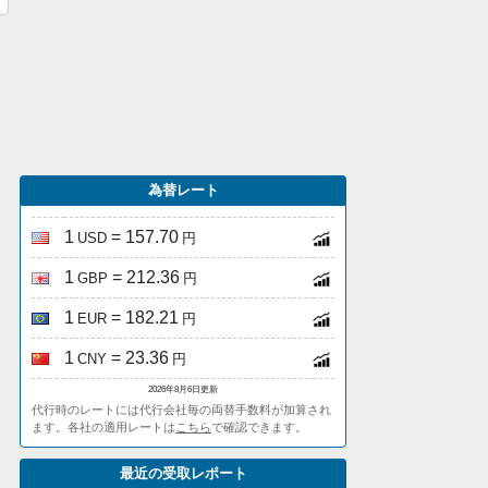
為替レート
1
= 157.70
USD
円
1
= 212.36
GBP
円
1
= 182.21
EUR
円
1
= 23.36
CNY
円
2026年8月6日更新
代行時のレートには代行会社毎の両替手数料が加算され
ます。各社の適用レートは
こちら
で確認できます。
最近の受取レポート