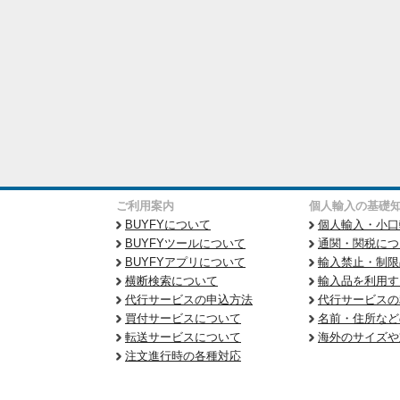
ご利用案内
個人輸入の基礎
BUYFYについて
個人輸入・小口
BUYFYツールについて
通関・関税につ
BUYFYアプリについて
輸入禁止・制限
横断検索について
輸入品を利用す
代行サービスの申込方法
代行サービスの
買付サービスについて
名前・住所など
転送サービスについて
海外のサイズや
注文進行時の各種対応