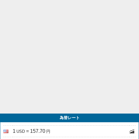
為替レート
1
= 157.70
USD
円