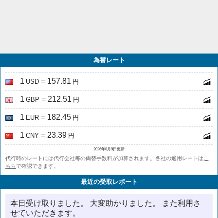
為替レート
1
= 157.81
USD
円
1
= 212.51
GBP
円
1
= 182.45
EUR
円
1
= 23.39
CNY
円
2026年8月9日更新
代行時のレートには代行会社毎の両替手数料が加算されます。各社の適用レートは
こ
ちら
で確認できます。
最近の受取レポート
本日受け取りました。 大変助かりました。 また利用さ
せていただきます。