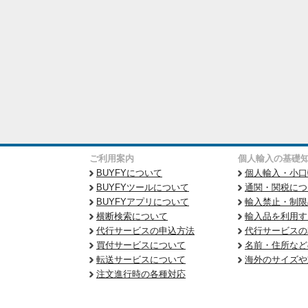
ご利用案内
個人輸入の基礎
BUYFYについて
個人輸入・小口
BUYFYツールについて
通関・関税につ
BUYFYアプリについて
輸入禁止・制限
横断検索について
輸入品を利用す
代行サービスの申込方法
代行サービスの
買付サービスについて
名前・住所など
転送サービスについて
海外のサイズや
注文進行時の各種対応