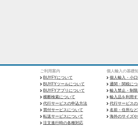
ご利用案内
個人輸入の基礎
BUYFYについて
個人輸入・小口
BUYFYツールについて
通関・関税につ
BUYFYアプリについて
輸入禁止・制限
横断検索について
輸入品を利用す
代行サービスの申込方法
代行サービスの
買付サービスについて
名前・住所など
転送サービスについて
海外のサイズや
注文進行時の各種対応