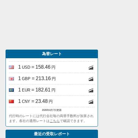
為替レート
1
= 158.46
USD
円
1
= 213.16
GBP
円
1
= 182.61
EUR
円
1
= 23.48
CNY
円
2026年8月7日更新
代行時のレートには代行会社毎の両替手数料が加算され
ます。各社の適用レートは
こちら
で確認できます。
最近の受取レポート