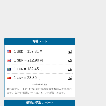
為替レート
1
= 157.81
USD
円
1
= 212.90
GBP
円
1
= 182.45
EUR
円
1
= 23.39
CNY
円
2026年8月8日更新
代行時のレートには代行会社毎の両替手数料が加算され
ます。各社の適用レートは
こちら
で確認できます。
最近の受取レポート