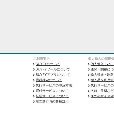
ご利用案内
個人輸入の基礎
BUYFYについて
個人輸入・小口
BUYFYツールについて
通関・関税につ
BUYFYアプリについて
輸入禁止・制限
横断検索について
輸入品を利用す
代行サービスの申込方法
代行サービスの
買付サービスについて
名前・住所など
転送サービスについて
海外のサイズや
注文進行時の各種対応