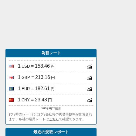
為替レート
1
= 158.46
USD
円
1
= 213.16
GBP
円
1
= 182.61
EUR
円
1
= 23.48
CNY
円
2026年8月7日更新
代行時のレートには代行会社毎の両替手数料が加算され
ます。各社の適用レートは
こちら
で確認できます。
最近の受取レポート