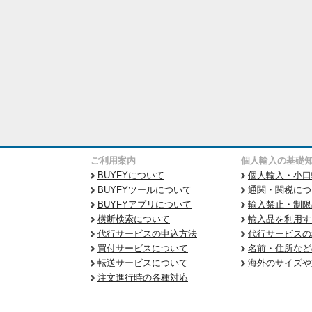
ご利用案内
個人輸入の基礎
BUYFYについて
個人輸入・小口
BUYFYツールについて
通関・関税につ
BUYFYアプリについて
輸入禁止・制限
横断検索について
輸入品を利用す
代行サービスの申込方法
代行サービスの
買付サービスについて
名前・住所など
転送サービスについて
海外のサイズや
注文進行時の各種対応