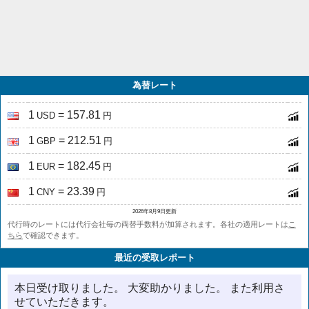
為替レート
1
= 157.81
USD
円
1
= 212.51
GBP
円
1
= 182.45
EUR
円
1
= 23.39
CNY
円
2026年8月9日更新
代行時のレートには代行会社毎の両替手数料が加算されます。各社の適用レートは
こ
ちら
で確認できます。
最近の受取レポート
本日受け取りました。 大変助かりました。 また利用さ
せていただきます。